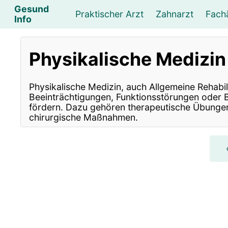
Gesund
Praktischer Arzt
Zahnarzt
Fach
Info
Augenarzt
Psychotherapeut
Lebens- und Sozialberatung
Hautarzt
Psychologe
Frauenarzt
Ernähr
K
Physikalische Medizi
Lungenarzt
Physikalische Medizin & Therapie
Sportwissenschaftliche Beratung
Urologe
Neurologe
M
Physikalische Medizin, auch Allgemeine Rehabil
Beeinträchtigungen, Funktionsstörungen oder B
fördern. Dazu gehören therapeutische Übungen,
chirurgische Maßnahmen.