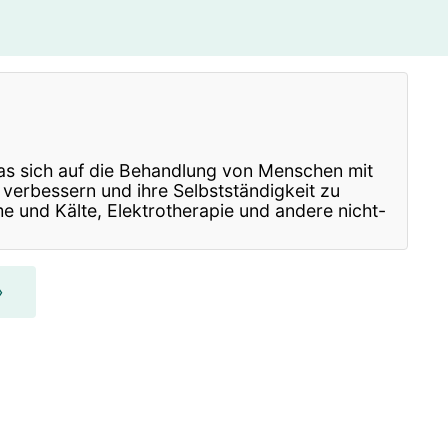
asen- und Ohren-Arzt
erapeut
sraum-Consulting
Physiotherapeut
Kinderarzt
aining
 das sich auf die Behandlung von Menschen mit
verbessern und ihre Selbstständigkeit zu
 und Kälte, Elektrotherapie und andere nicht-
»