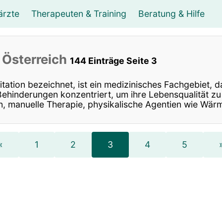
ärzte
Therapeuten & Training
Beratung & Hilfe
ungsberater
unsttherapie Musiktherapie
Orthopäde
Supervision
Internist
Logopäde
Chirurg
Mediation
Hals-, N
Ergoth
Leben
n
Österreich
144 Einträge Seite 3
asseur, Massage
Psychiater
Fitness
Wellness- & Sport-Tr
itation bezeichnet, ist ein medizinisches Fachgebiet,
ehinderungen konzentriert, um ihre Lebensqualität zu 
 manuelle Therapie, physikalische Agentien wie Wärme
«
1
2
3
4
5