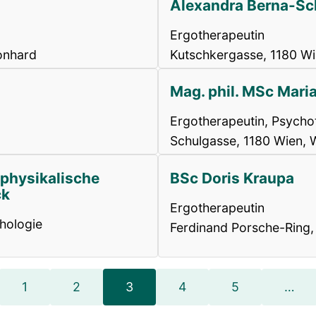
Alexandra Berna-Sc
Ergotherapeutin
onhard
Kutschkergasse, 1180 Wi
Mag. phil. MSc Mari
Ergotherapeutin, Psycho
Schulgasse, 1180 Wien, 
 physikalische
BSc Doris Kraupa
ck
Ergotherapeutin
hologie
Ferdinand Porsche-Ring,
1
2
3
4
5
…