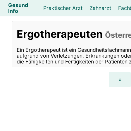
Gesund
Praktischer Arzt
Zahnarzt
Fach
Info
Augenarzt
Psychotherapeut
Lebens- und Sozialberatung
Hautarzt
Psychologe
Frauenarzt
Ernähr
K
Ergotherapeuten
Österr
Lungenarzt
Physikalische Medizin & Therapie
Sportwissenschaftliche Beratung
Urologe
Neurologe
M
Ein Ergotherapeut ist ein Gesundheitsfachmann,
aufgrund von Verletzungen, Erkrankungen oder 
die Fähigkeiten und Fertigkeiten der Patienten 
«