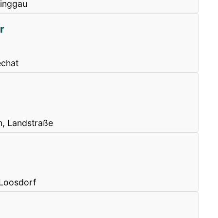
Pinggau
r
echat
n, Landstraße
 Loosdorf