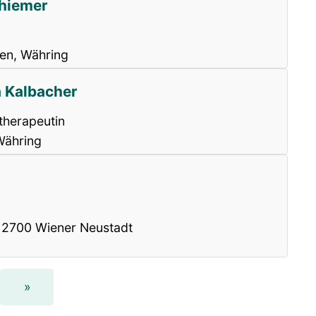
hiemer
en, Währing
a Kalbacher
therapeutin
Währing
 2700 Wiener Neustadt
»