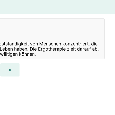
asen- und Ohren-Arzt
erapeut
sraum-Consulting
Physiotherapeut
Kinderarzt
aining
lbstständigkeit von Menschen konzentriert, die
eben haben. Die Ergotherapie zielt darauf ab,
bewältigen können.
»