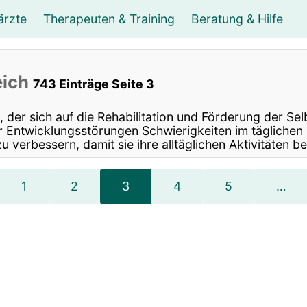
ärzte
Therapeuten & Training
Beratung & Hilfe
ungsberater
unsttherapie Musiktherapie
Orthopäde
Supervision
Internist
Logopäde
Chirurg
Mediation
Hals-, N
Ergoth
Leben
eich
743 Einträge Seite 3
asseur, Massage
Psychiater
Fitness
Wellness- & Sport-Tr
 der sich auf die Rehabilitation und Förderung der Se
Entwicklungsstörungen Schwierigkeiten im täglichen L
zu verbessern, damit sie ihre alltäglichen Aktivitäten 
1
2
3
4
5
…