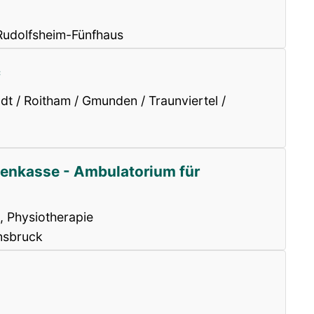
Rudolfsheim-Fünfhaus
c
dt / Roitham / Gmunden / Traunviertel /
kenkasse - Ambulatorium für
, Physiotherapie
nsbruck