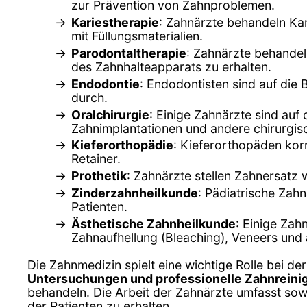
zur Prävention von Zahnproblemen.
Kariestherapie
: Zahnärzte behandeln Ka
mit Füllungsmaterialien.
Parodontaltherapie
: Zahnärzte behandel
des Zahnhalteapparats zu erhalten.
Endodontie
: Endodontisten sind auf die
durch.
Oralchirurgie
: Einige Zahnärzte sind auf 
Zahnimplantationen und andere chirurgisc
Kieferorthopädie
: Kieferorthopäden kor
Retainer.
Prothetik
: Zahnärzte stellen Zahnersatz 
Zinderzahnheilkunde
: Pädiatrische Zah
Patienten.
Ästhetische Zahnheilkunde
: Einige Zah
Zahnaufhellung (Bleaching), Veneers und 
Die Zahnmedizin spielt eine wichtige Rolle bei de
Untersuchungen und professionelle Zahnrein
behandeln. Die Arbeit der Zahnärzte umfasst so
der Patienten zu erhalten.