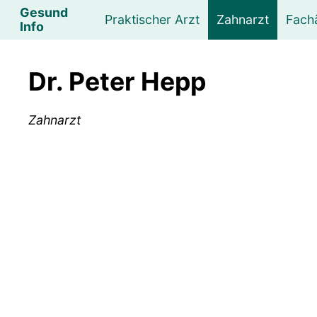
Gesund
Praktischer Arzt
Zahnarzt
Fach
Info
Augenarzt
Psychotherapeut
Lebens- und Sozialberatung
Hautarzt
Psychologe
Frauenarzt
Ernähr
K
Dr. Peter Hepp
Lungenarzt
Physikalische Medizin & Therapie
Sportwissenschaftliche Beratung
Urologe
Neurologe
M
Zahnarzt