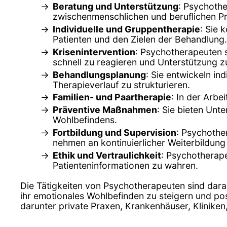
Beratung und Unterstützung
: Psychothe
zwischenmenschlichen und beruflichen P
Individuelle und Gruppentherapie
: Sie 
Patienten und den Zielen der Behandlung.
Krisenintervention
: Psychotherapeuten s
schnell zu reagieren und Unterstützung zu
Behandlungsplanung
: Sie entwickeln in
Therapieverlauf zu strukturieren.
Familien- und Paartherapie
: In der Arbe
Präventive Maßnahmen
: Sie bieten Un
Wohlbefindens.
Fortbildung und Supervision
: Psychothe
nehmen an kontinuierlicher Weiterbildung 
Ethik und Vertraulichkeit
: Psychotherape
Patienteninformationen zu wahren.
Die Tätigkeiten von Psychotherapeuten sind dara
ihr emotionales Wohlbefinden zu steigern und pos
darunter private Praxen, Krankenhäuser, Klinike