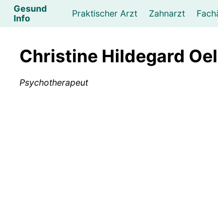
Gesund
Praktischer Arzt
Zahnarzt
Fach
Info
Augenarzt
Psychotherapeut
Lebens- und Sozialberatung
Hautarzt
Psychologe
Frauenarzt
Ernähr
K
Christine Hildegard Oe
Lungenarzt
Physikalische Medizin & Therapie
Sportwissenschaftliche Beratung
Urologe
Neurologe
M
Psychotherapeut