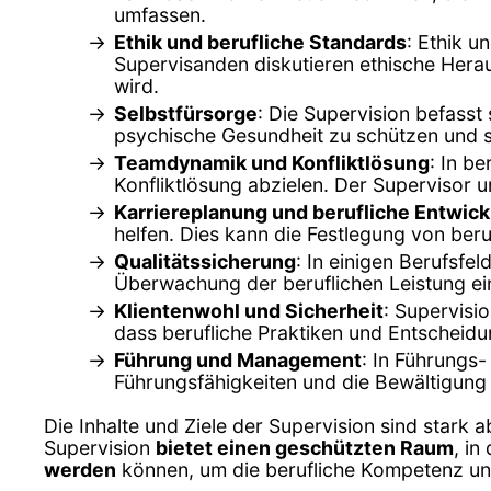
umfassen.
Ethik und berufliche Standards
: Ethik u
Supervisanden diskutieren ethische Herau
wird.
Selbstfürsorge
: Die Supervision befasst
psychische Gesundheit zu schützen und si
Teamdynamik und Konfliktlösung
: In b
Konfliktlösung abzielen. Der Supervisor
Karriereplanung und berufliche Entwic
helfen. Dies kann die Festlegung von be
Qualitätssicherung
: In einigen Berufsfe
Überwachung der beruflichen Leistung ei
Klientenwohl und Sicherheit
: Supervisio
dass berufliche Praktiken und Entscheidun
Führung und Management
: In Führungs-
Führungsfähigkeiten und die Bewältigun
Die Inhalte und Ziele der Supervision sind stark 
Supervision
bietet einen geschützten Raum
, i
werden
können, um die berufliche Kompetenz und