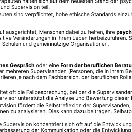
rapeuten halten sich auf dem neuesten Stand der psy
und Supervision teil.
uten sind verpflichtet, hohe ethische Standards einzuh
uf ausgerichtet, Menschen dabei zu helfen, ihre
psych
itive Veränderungen in ihrem Leben herbeizuführen. Si
n, Schulen und gemeinnützige Organisationen.
enes Gespräch
oder eine
Form der beruflichen Berat
r mehreren Supervisanden (Personen, die in ihrem Be
iieren je nach dem Fachbereich, der beruflichen Rolle 
altet oft die Fallbesprechung, bei der die Supervisand
pervisor unterstützt die Analyse und Bewertung dieser 
rvision fördert die Selbstreflexion der Supervisanden, 
en zu analysieren. Dies kann dazu beitragen, Selbst
ie Supervision konzentriert sich oft auf die Entwicklun
Verbesserung der Kommunikation oder die Entwicklung