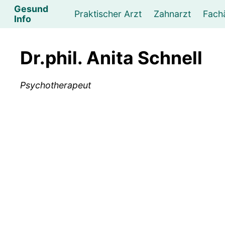
Gesund
Praktischer Arzt
Zahnarzt
Fach
Info
Augenarzt
Psychotherapeut
Lebens- und Sozialberatung
Hautarzt
Psychologe
Frauenarzt
Ernähr
K
Dr.phil. Anita Schnell
Lungenarzt
Physikalische Medizin & Therapie
Sportwissenschaftliche Beratung
Urologe
Neurologe
M
Psychotherapeut