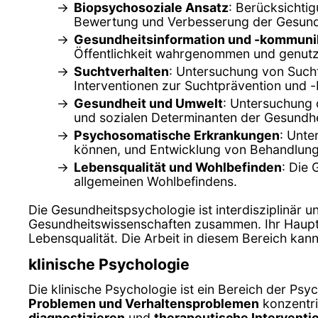
Biopsychosoziale Ansatz
: Berücksichti
Bewertung und Verbesserung der Gesund
Gesundheitsinformation und -kommuni
Öffentlichkeit wahrgenommen und genutz
Suchtverhalten
: Untersuchung von Such
Interventionen zur Suchtprävention und 
Gesundheit und Umwelt
: Untersuchung 
und sozialen Determinanten der Gesundhe
Psychosomatische Erkrankungen
: Unte
können, und Entwicklung von Behandlun
Lebensqualität und Wohlbefinden
: Die
allgemeinen Wohlbefindens.
Die Gesundheitspsychologie ist interdisziplinär 
Gesundheitswissenschaften zusammen. Ihr Hauptz
Lebensqualität. Die Arbeit in diesem Bereich kan
klinische Psychologie
Die klinische Psychologie ist ein Bereich der Psyc
Problemen und Verhaltensproblemen
konzentrie
diagnostizieren
und
therapeutische Interventi