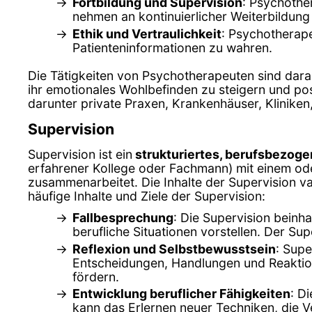
Fortbildung und Supervision
: Psychothe
nehmen an kontinuierlicher Weiterbildung 
Ethik und Vertraulichkeit
: Psychotherape
Patienteninformationen zu wahren.
Die Tätigkeiten von Psychotherapeuten sind dara
ihr emotionales Wohlbefinden zu steigern und pos
darunter private Praxen, Krankenhäuser, Klinike
Supervision
Supervision ist ein
strukturiertes, berufsbezog
erfahrener Kollege oder Fachmann) mit einem ode
zusammenarbeitet. Die Inhalte der Supervision var
häufige Inhalte und Ziele der Supervision:
Fallbesprechung
: Die Supervision beinh
berufliche Situationen vorstellen. Der Su
Reflexion und Selbstbewusstsein
: Supe
Entscheidungen, Handlungen und Reaktion
fördern.
Entwicklung beruflicher Fähigkeiten
: D
kann das Erlernen neuer Techniken, die 