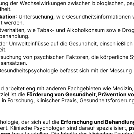
gung der Wechselwirkungen zwischen biologischen, ps
heit.
kation
: Untersuchung, wie Gesundheitsinformationen v
t werden.
tverhalten, wie Tabak- und Alkoholkonsum sowie Dro
-behandlung.
der Umwelteinflüsse auf die Gesundheit, einschließl
it.
rsuchung von psychischen Faktoren, die körperliche
gsansätzen.
 Gesundheitspsychologie befasst sich mit der Messung
und arbeitet eng mit anderen Fachgebieten wie Medizin
iel ist die
Förderung von Gesundheit, Prävention v
n in Forschung, klinischer Praxis, Gesundheitsförderun
hologie, der sich auf die
Erforschung und Behandlun
rt. Klinische Psychologen sind darauf spezialisiert,
p
onen
bereitzustellen. Die Inhalte der klinischen Psych