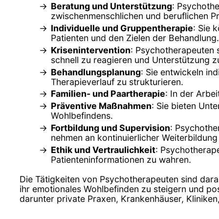
Beratung und Unterstützung
: Psychothe
zwischenmenschlichen und beruflichen P
Individuelle und Gruppentherapie
: Sie 
Patienten und den Zielen der Behandlung.
Krisenintervention
: Psychotherapeuten s
schnell zu reagieren und Unterstützung zu
Behandlungsplanung
: Sie entwickeln in
Therapieverlauf zu strukturieren.
Familien- und Paartherapie
: In der Arbe
Präventive Maßnahmen
: Sie bieten Un
Wohlbefindens.
Fortbildung und Supervision
: Psychothe
nehmen an kontinuierlicher Weiterbildung 
Ethik und Vertraulichkeit
: Psychotherape
Patienteninformationen zu wahren.
Die Tätigkeiten von Psychotherapeuten sind dara
ihr emotionales Wohlbefinden zu steigern und pos
darunter private Praxen, Krankenhäuser, Klinike