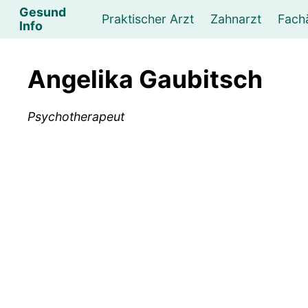
Gesund
Praktischer Arzt
Zahnarzt
Fach
Info
Augenarzt
Psychotherapeut
Lebens- und Sozialberatung
Hautarzt
Psychologe
Frauenarzt
Ernähr
K
Angelika Gaubitsch
Lungenarzt
Physikalische Medizin & Therapie
Sportwissenschaftliche Beratung
Urologe
Neurologe
M
Psychotherapeut