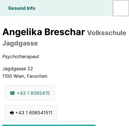
Gesund Info
Angelika Breschar
Volksschule
Jagdgasse
Psychotherapeut
Jagdgasse 22
1100
Wien, Favoriten
☎
+43 1 6065415
🖷
+43 1 606541511