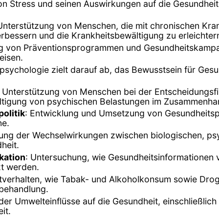
on Stress und seinen Auswirkungen auf die Gesundheit
 Unterstützung von Menschen, die mit chronischen Kra
erbessern und die Krankheitsbewältigung zu erleichter
ng von Präventionsprogrammen und Gesundheitskampa
eisen.
spsychologie zielt darauf ab, das Bewusstsein für Ges
: Unterstützung von Menschen bei der Entscheidungsf
ltigung von psychischen Belastungen im Zusammenha
olitik
: Entwicklung und Umsetzung von Gesundheitspol
ne.
gung der Wechselwirkungen zwischen biologischen, ps
heit.
kation
: Untersuchung, wie Gesundheitsinformationen v
t werden.
tverhalten, wie Tabak- und Alkoholkonsum sowie Dro
-behandlung.
der Umwelteinflüsse auf die Gesundheit, einschließl
it.