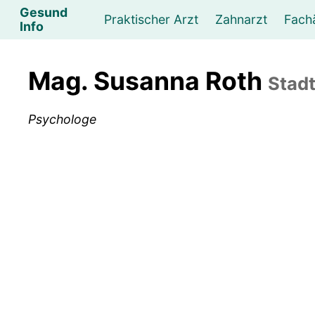
Gesund
Praktischer Arzt
Zahnarzt
Fach
Info
Augenarzt
Psychotherapeut
Lebens- und Sozialberatung
Hautarzt
Psychologe
Frauenarzt
Ernähr
K
Mag. Susanna Roth
Stadt
Lungenarzt
Physikalische Medizin & Therapie
Sportwissenschaftliche Beratung
Urologe
Neurologe
M
Psychologe