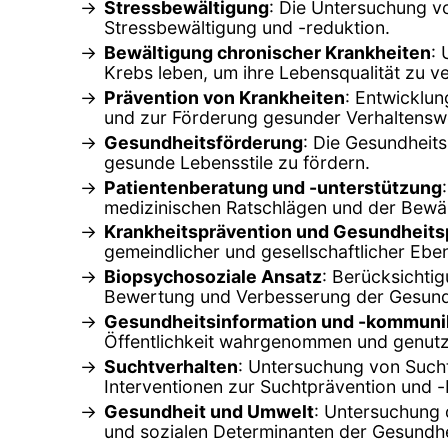
Stressbewältigung
: Die Untersuchung v
Stressbewältigung und -reduktion.
Bewältigung chronischer Krankheiten
:
Krebs leben, um ihre Lebensqualität zu v
Prävention von Krankheiten
: Entwicklu
und zur Förderung gesunder Verhaltensw
Gesundheitsförderung
: Die Gesundheit
gesunde Lebensstile zu fördern.
Patientenberatung und -unterstützung
medizinischen Ratschlägen und der Bewä
Krankheitsprävention und Gesundheitsp
gemeindlicher und gesellschaftlicher Ebe
Biopsychosoziale Ansatz
: Berücksichti
Bewertung und Verbesserung der Gesund
Gesundheitsinformation und -kommuni
Öffentlichkeit wahrgenommen und genutz
Suchtverhalten
: Untersuchung von Such
Interventionen zur Suchtprävention und 
Gesundheit und Umwelt
: Untersuchung 
und sozialen Determinanten der Gesundhe