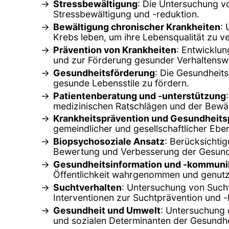
Stressbewältigung
: Die Untersuchung v
Stressbewältigung und -reduktion.
Bewältigung chronischer Krankheiten
:
Krebs leben, um ihre Lebensqualität zu v
Prävention von Krankheiten
: Entwicklu
und zur Förderung gesunder Verhaltensw
Gesundheitsförderung
: Die Gesundheit
gesunde Lebensstile zu fördern.
Patientenberatung und -unterstützung
medizinischen Ratschlägen und der Bewä
Krankheitsprävention und Gesundheitsp
gemeindlicher und gesellschaftlicher Ebe
Biopsychosoziale Ansatz
: Berücksichti
Bewertung und Verbesserung der Gesund
Gesundheitsinformation und -kommuni
Öffentlichkeit wahrgenommen und genutz
Suchtverhalten
: Untersuchung von Such
Interventionen zur Suchtprävention und 
Gesundheit und Umwelt
: Untersuchung 
und sozialen Determinanten der Gesundhe