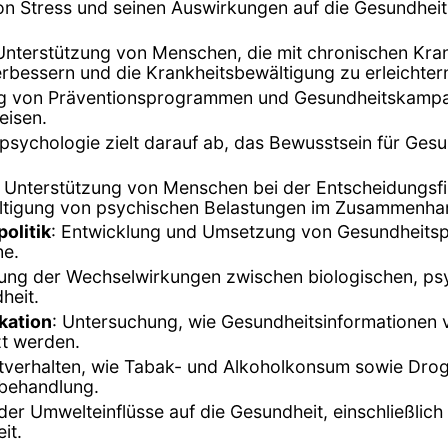
on Stress und seinen Auswirkungen auf die Gesundheit
 Unterstützung von Menschen, die mit chronischen Kra
erbessern und die Krankheitsbewältigung zu erleichter
ng von Präventionsprogrammen und Gesundheitskampa
eisen.
spsychologie zielt darauf ab, das Bewusstsein für Ges
: Unterstützung von Menschen bei der Entscheidungsf
ltigung von psychischen Belastungen im Zusammenha
olitik
: Entwicklung und Umsetzung von Gesundheitspol
ne.
gung der Wechselwirkungen zwischen biologischen, ps
heit.
kation
: Untersuchung, wie Gesundheitsinformationen v
t werden.
tverhalten, wie Tabak- und Alkoholkonsum sowie Dro
-behandlung.
der Umwelteinflüsse auf die Gesundheit, einschließl
it.