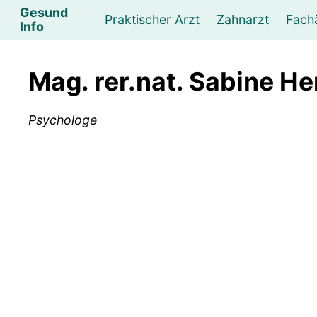
Gesund
Praktischer Arzt
Zahnarzt
Fach
Info
Augenarzt
Psychotherapeut
Lebens- und Sozialberatung
Hautarzt
Psychologe
Frauenarzt
Ernähr
K
Mag. rer.nat. Sabine 
Lungenarzt
Physikalische Medizin & Therapie
Sportwissenschaftliche Beratung
Urologe
Neurologe
M
Psychologe