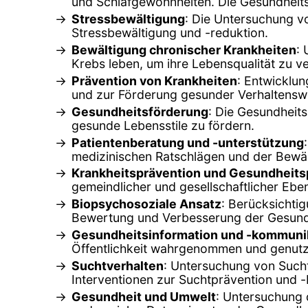
und Schlafgewohnheiten. Die Gesundheits
Stressbewältigung
: Die Untersuchung v
Stressbewältigung und -reduktion.
Bewältigung chronischer Krankheiten
:
Krebs leben, um ihre Lebensqualität zu v
Prävention von Krankheiten
: Entwicklu
und zur Förderung gesunder Verhaltensw
Gesundheitsförderung
: Die Gesundheit
gesunde Lebensstile zu fördern.
Patientenberatung und -unterstützung
medizinischen Ratschlägen und der Bewä
Krankheitsprävention und Gesundheitsp
gemeindlicher und gesellschaftlicher Ebe
Biopsychosoziale Ansatz
: Berücksichti
Bewertung und Verbesserung der Gesund
Gesundheitsinformation und -kommuni
Öffentlichkeit wahrgenommen und genutz
Suchtverhalten
: Untersuchung von Such
Interventionen zur Suchtprävention und 
Gesundheit und Umwelt
: Untersuchung 