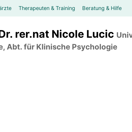
ärzte
Therapeuten & Training
Beratung & Hilfe
ungsberater
unsttherapie Musiktherapie
Orthopäde
Supervision
Internist
Logopäde
Chirurg
Mediation
Hals-, N
Ergoth
Leben
 Dr. rer.nat Nicole Lucic
Univ
asseur, Massage
Psychiater
Fitness
Wellness- & Sport-Tr
e, Abt. für Klinische Psychologie