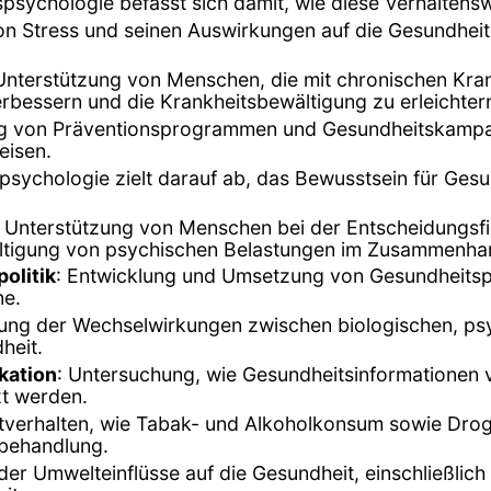
psychologie befasst sich damit, wie diese Verhalten
on Stress und seinen Auswirkungen auf die Gesundheit
 Unterstützung von Menschen, die mit chronischen Kra
erbessern und die Krankheitsbewältigung zu erleichter
ng von Präventionsprogrammen und Gesundheitskampa
eisen.
spsychologie zielt darauf ab, das Bewusstsein für Ges
: Unterstützung von Menschen bei der Entscheidungsf
ltigung von psychischen Belastungen im Zusammenha
olitik
: Entwicklung und Umsetzung von Gesundheitspol
ne.
gung der Wechselwirkungen zwischen biologischen, ps
heit.
kation
: Untersuchung, wie Gesundheitsinformationen v
t werden.
tverhalten, wie Tabak- und Alkoholkonsum sowie Dro
-behandlung.
der Umwelteinflüsse auf die Gesundheit, einschließl