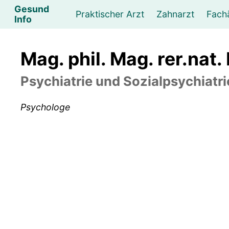
Gesund
Praktischer Arzt
Zahnarzt
Fach
Info
Augenarzt
Psychotherapeut
Lebens- und Sozialberatung
Hautarzt
Psychologe
Frauenarzt
Ernähr
K
Mag. phil. Mag. rer.nat.
Lungenarzt
Physikalische Medizin & Therapie
Sportwissenschaftliche Beratung
Urologe
Neurologe
M
Psychiatrie und Sozialpsychiatri
Psychologe