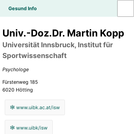
Gesund Info
Univ.-Doz.Dr. Martin Kopp
Universität Innsbruck, Institut für
Sportwissenschaft
Psychologe
Fürstenweg 185
6020
Hötting
🕸
www.uibk.ac.at/isw
🕸
www.uibk/isw