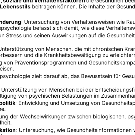
, soziale und Verhaltensfaktoren
die Gesundheit beei
Lebensstils
beitragen können. Die Inhalte der Gesund
änderung
: Untersuchung von Verhaltensweisen wie R
psychologie befasst sich damit, wie diese Verhalten
on Stress und seinen Auswirkungen auf die Gesundheit
 Unterstützung von Menschen, die mit chronischen Kra
erbessern und die Krankheitsbewältigung zu erleichter
ng von Präventionsprogrammen und Gesundheitskampa
eisen.
spsychologie zielt darauf ab, das Bewusstsein für Ges
: Unterstützung von Menschen bei der Entscheidungsf
ltigung von psychischen Belastungen im Zusammenha
olitik
: Entwicklung und Umsetzung von Gesundheitspol
ne.
gung der Wechselwirkungen zwischen biologischen, ps
heit.
kation
: Untersuchung, wie Gesundheitsinformationen v