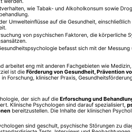
t werden.
tverhalten, wie Tabak- und Alkoholkonsum sowie Dro
-behandlung.
der Umwelteinflüsse auf die Gesundheit, einschließl
it.
rsuchung von psychischen Faktoren, die körperliche
gsansätzen.
 Gesundheitspsychologie befasst sich mit der Messung
und arbeitet eng mit anderen Fachgebieten wie Medizin
iel ist die
Förderung von Gesundheit, Prävention v
n in Forschung, klinischer Praxis, Gesundheitsförderun
hologie, der sich auf die
Erforschung und Behandlun
rt. Klinische Psychologen sind darauf spezialisiert,
p
onen
bereitzustellen. Die Inhalte der klinischen Psych
sychologen sind geschult, psychische Störungen zu d
andardisierte Tests, Interviews und Beobachtungen, 