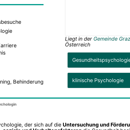
usbesuche
logie
Liegt in der
Gemeinde Gra
Österreich
arriere
nis
Gesundheitspsychologi
klinische Psychologie
ining, Behinderung
ychologin
chologie, der sich auf die
Untersuchung und Förderu