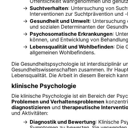
Öffentlichkeit wahrgenommen und genutz
Suchtverhalten
: Untersuchung von Such
Interventionen zur Suchtprävention und 
Gesundheit und Umwelt
: Untersuchung 
und sozialen Determinanten der Gesundhe
Psychosomatische Erkrankungen
: Unte
können, und Entwicklung von Behandlun
Lebensqualität und Wohlbefinden
: Die
allgemeinen Wohlbefindens.
Die Gesundheitspsychologie ist interdisziplinär 
Gesundheitswissenschaften zusammen. Ihr Hauptz
Lebensqualität. Die Arbeit in diesem Bereich kan
klinische Psychologie
Die klinische Psychologie ist ein Bereich der Psyc
Problemen und Verhaltensproblemen
konzentrie
diagnostizieren
und
therapeutische Interventi
und Aktivitäten:
Diagnostik und Bewertung
: Klinische P
Symptomen zu bewerten. Sie verwenden st