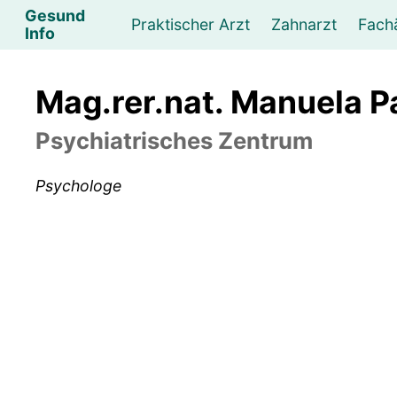
Gesund
Praktischer Arzt
Zahnarzt
Fach
Info
Augenarzt
Psychotherapeut
Lebens- und Sozialberatung
Hautarzt
Psychologe
Frauenarzt
Ernähr
K
Mag.rer.nat. Manuela 
Lungenarzt
Physikalische Medizin & Therapie
Sportwissenschaftliche Beratung
Urologe
Neurologe
M
Psychiatrisches Zentrum
Psychologe