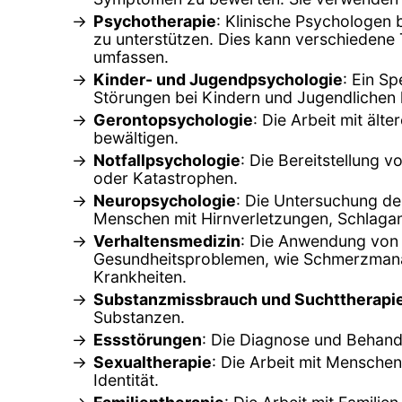
Psychotherapie
: Klinische Psychologen
zu unterstützen. Dies kann verschiedene 
umfassen.
Kinder- und Jugendpsychologie
: Ein S
Störungen bei Kindern und Jugendlichen ko
Gerontopsychologie
: Die Arbeit mit ä
bewältigen.
Notfallpsychologie
: Die Bereitstellung 
oder Katastrophen.
Neuropsychologie
: Die Untersuchung de
Menschen mit Hirnverletzungen, Schlagan
Verhaltensmedizin
: Die Anwendung von 
Gesundheitsproblemen, wie Schmerzmanag
Krankheiten.
Substanzmissbrauch und Suchttherapi
Substanzen.
Essstörungen
: Die Diagnose und Behand
Sexualtherapie
: Die Arbeit mit Menschen
Identität.