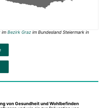
z
im
Bezirk Graz
im Bundesland
Steiermark
in
e
ng von Gesundheit und Wohlbefinden