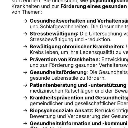
konzentriert. Sie untersucht, wie
psychologische
Krankheiten und zur
Förderung eines gesunden 
von Themen:
Gesundheitsverhalten und Verhaltens
und Schlafgewohnheiten. Die Gesundheits
Stressbewältigung
: Die Untersuchung v
Stressbewältigung und -reduktion.
Bewältigung chronischer Krankheiten
:
Krebs leben, um ihre Lebensqualität zu v
Prävention von Krankheiten
: Entwicklu
und zur Förderung gesunder Verhaltensw
Gesundheitsförderung
: Die Gesundheit
gesunde Lebensstile zu fördern.
Patientenberatung und -unterstützung
medizinischen Ratschlägen und der Bewä
Krankheitsprävention und Gesundheitsp
gemeindlicher und gesellschaftlicher Ebe
Biopsychosoziale Ansatz
: Berücksichti
Bewertung und Verbesserung der Gesund
Gesundheitsinformation und -kommuni