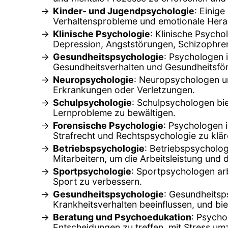
Kinder- und Jugendpsychologie
: Einig
Verhaltensprobleme und emotionale Hera
Klinische Psychologie
: Klinische Psych
Depression, Angststörungen, Schizophren
Gesundheitspsychologie
: Psychologen 
Gesundheitsverhalten und Gesundheitsfö
Neuropsychologie
: Neuropsychologen un
Erkrankungen oder Verletzungen.
Schulpsychologie
: Schulpsychologen bi
Lernprobleme zu bewältigen.
Forensische Psychologie
: Psychologen 
Strafrecht und Rechtspsychologie zu klär
Betriebspsychologie
: Betriebspsycholo
Mitarbeitern, um die Arbeitsleistung und
Sportpsychologie
: Sportpsychologen arb
Sport zu verbessern.
Gesundheitspsychologie
: Gesundheitsp
Krankheitsverhalten beeinflussen, und b
Beratung und Psychoedukation
: Psycho
Entscheidungen zu treffen, mit Stress um