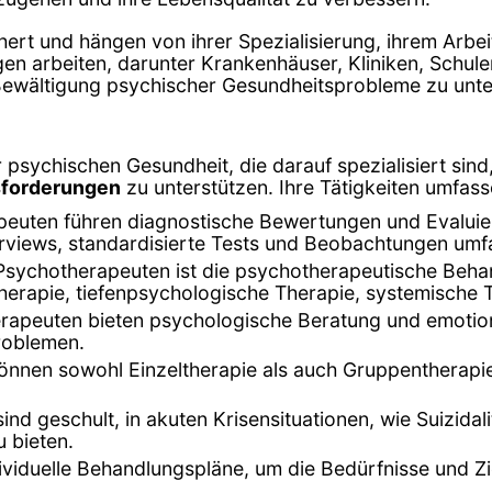
hert und hängen von ihrer Spezialisierung, ihrem Arbei
gen arbeiten, darunter Krankenhäuser, Kliniken, Schu
r Bewältigung psychischer Gesundheitsprobleme zu unte
 psychischen Gesundheit, die darauf spezialisiert sin
sforderungen
zu unterstützen. Ihre Tätigkeiten umfass
peuten führen diagnostische Bewertungen und Evalui
terviews, standardisierte Tests und Beobachtungen umf
Psychotherapeuten ist die psychotherapeutische Beha
herapie, tiefenpsychologische Therapie, systemische 
rapeuten bieten psychologische Beratung und emotion
roblemen.
können sowohl Einzeltherapie als auch Gruppentherapi
ind geschult, in akuten Krisensituationen, wie Suizi
 bieten.
dividuelle Behandlungspläne, um die Bedürfnisse und Zi