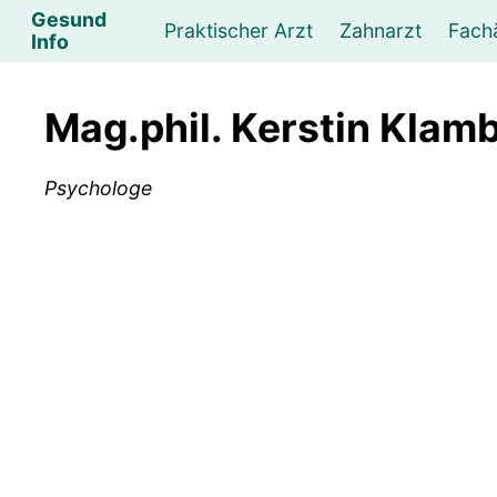
Gesund
Praktischer Arzt
Zahnarzt
Fach
Info
Augenarzt
Psychotherapeut
Lebens- und Sozialberatung
Hautarzt
Psychologe
Frauenarzt
Ernähr
K
Mag.phil. Kerstin Klam
Lungenarzt
Physikalische Medizin & Therapie
Sportwissenschaftliche Beratung
Urologe
Neurologe
M
Psychologe