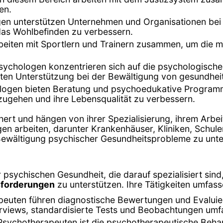
en.
gen unterstützen Unternehmen und Organisationen bei
 das Wohlbefinden zu verbessern.
eiten mit Sportlern und Trainern zusammen, um die me
sychologen konzentrieren sich auf die psychologische
ieten Unterstützung bei der Bewältigung von gesundhei
logen bieten Beratung und psychoedukative Program
zugehen und ihre Lebensqualität zu verbessern.
hert und hängen von ihrer Spezialisierung, ihrem Arbei
gen arbeiten, darunter Krankenhäuser, Kliniken, Schu
r Bewältigung psychischer Gesundheitsprobleme zu unte
 psychischen Gesundheit, die darauf spezialisiert sin
sforderungen
zu unterstützen. Ihre Tätigkeiten umfass
peuten führen diagnostische Bewertungen und Evalui
terviews, standardisierte Tests und Beobachtungen umf
Psychotherapeuten ist die psychotherapeutische Beha