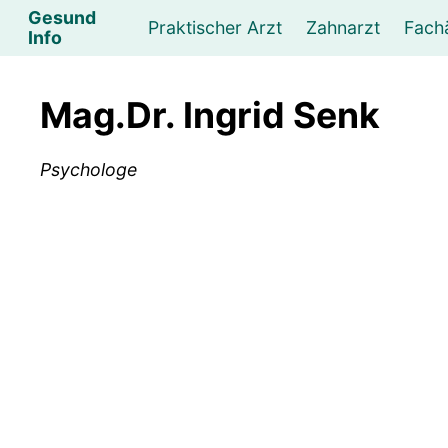
Gesund
Praktischer Arzt
Zahnarzt
Fach
Info
Augenarzt
Psychotherapeut
Lebens- und Sozialberatung
Hautarzt
Psychologe
Frauenarzt
Ernähr
K
Mag.Dr. Ingrid Senk
Lungenarzt
Physikalische Medizin & Therapie
Sportwissenschaftliche Beratung
Urologe
Neurologe
M
Psychologe