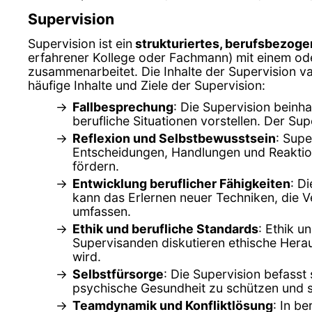
Supervision
Supervision ist ein
strukturiertes, berufsbezog
erfahrener Kollege oder Fachmann) mit einem ode
zusammenarbeitet. Die Inhalte der Supervision var
häufige Inhalte und Ziele der Supervision:
Fallbesprechung
: Die Supervision beinh
berufliche Situationen vorstellen. Der Su
Reflexion und Selbstbewusstsein
: Supe
Entscheidungen, Handlungen und Reaktion
fördern.
Entwicklung beruflicher Fähigkeiten
: D
kann das Erlernen neuer Techniken, die 
umfassen.
Ethik und berufliche Standards
: Ethik u
Supervisanden diskutieren ethische Herau
wird.
Selbstfürsorge
: Die Supervision befasst
psychische Gesundheit zu schützen und si
Teamdynamik und Konfliktlösung
: In b