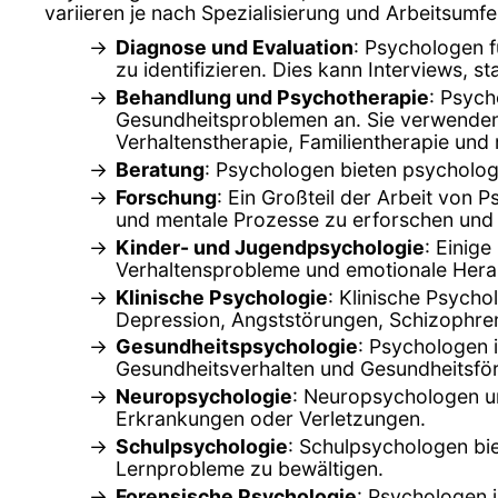
variieren je nach Spezialisierung und Arbeitsum
Diagnose und Evaluation
: Psychologen 
zu identifizieren. Dies kann Interviews,
Behandlung und Psychotherapie
: Psych
Gesundheitsproblemen an. Sie verwenden 
Verhaltenstherapie, Familientherapie und
Beratung
: Psychologen bieten psycholog
Forschung
: Ein Großteil der Arbeit von 
und mentale Prozesse zu erforschen und 
Kinder- und Jugendpsychologie
: Einig
Verhaltensprobleme und emotionale Hera
Klinische Psychologie
: Klinische Psych
Depression, Angststörungen, Schizophren
Gesundheitspsychologie
: Psychologen 
Gesundheitsverhalten und Gesundheitsfö
Neuropsychologie
: Neuropsychologen un
Erkrankungen oder Verletzungen.
Schulpsychologie
: Schulpsychologen bi
Lernprobleme zu bewältigen.
Forensische Psychologie
: Psychologen 