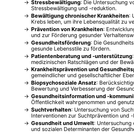
Stressbewältigung
: Die Untersuchung v
Stressbewältigung und -reduktion.
Bewältigung chronischer Krankheiten
:
Krebs leben, um ihre Lebensqualität zu v
Prävention von Krankheiten
: Entwicklu
und zur Förderung gesunder Verhaltensw
Gesundheitsförderung
: Die Gesundheit
gesunde Lebensstile zu fördern.
Patientenberatung und -unterstützung
medizinischen Ratschlägen und der Bewä
Krankheitsprävention und Gesundheitsp
gemeindlicher und gesellschaftlicher Ebe
Biopsychosoziale Ansatz
: Berücksichti
Bewertung und Verbesserung der Gesund
Gesundheitsinformation und -kommuni
Öffentlichkeit wahrgenommen und genutz
Suchtverhalten
: Untersuchung von Such
Interventionen zur Suchtprävention und 
Gesundheit und Umwelt
: Untersuchung 
und sozialen Determinanten der Gesundhe