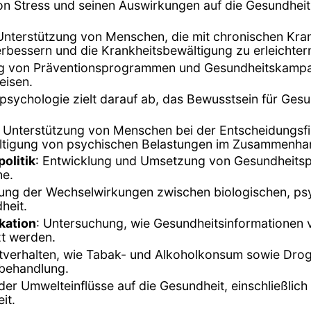
on Stress und seinen Auswirkungen auf die Gesundheit
 Unterstützung von Menschen, die mit chronischen Kra
erbessern und die Krankheitsbewältigung zu erleichter
ng von Präventionsprogrammen und Gesundheitskampa
eisen.
spsychologie zielt darauf ab, das Bewusstsein für Ges
: Unterstützung von Menschen bei der Entscheidungsf
ltigung von psychischen Belastungen im Zusammenha
olitik
: Entwicklung und Umsetzung von Gesundheitspol
ne.
gung der Wechselwirkungen zwischen biologischen, ps
heit.
kation
: Untersuchung, wie Gesundheitsinformationen v
t werden.
tverhalten, wie Tabak- und Alkoholkonsum sowie Dro
-behandlung.
der Umwelteinflüsse auf die Gesundheit, einschließl
it.