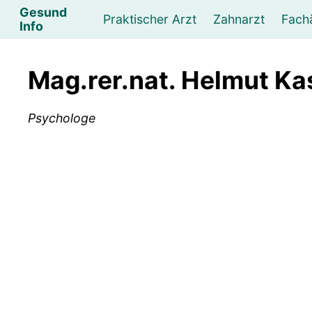
Gesund
Praktischer Arzt
Zahnarzt
Fach
Info
Augenarzt
Psychotherapeut
Lebens- und Sozialberatung
Hautarzt
Psychologe
Frauenarzt
Ernähr
K
Mag.rer.nat. Helmut Ka
Lungenarzt
Physikalische Medizin & Therapie
Sportwissenschaftliche Beratung
Urologe
Neurologe
M
Psychologe