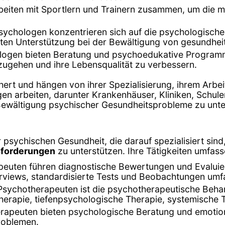
eiten mit Sportlern und Trainern zusammen, um die me
sychologen konzentrieren sich auf die psychologische
ieten Unterstützung bei der Bewältigung von gesundhei
logen bieten Beratung und psychoedukative Program
zugehen und ihre Lebensqualität zu verbessern.
hert und hängen von ihrer Spezialisierung, ihrem Arbei
gen arbeiten, darunter Krankenhäuser, Kliniken, Schu
r Bewältigung psychischer Gesundheitsprobleme zu unte
 psychischen Gesundheit, die darauf spezialisiert sin
sforderungen
zu unterstützen. Ihre Tätigkeiten umfass
peuten führen diagnostische Bewertungen und Evalui
terviews, standardisierte Tests und Beobachtungen umf
Psychotherapeuten ist die psychotherapeutische Beha
herapie, tiefenpsychologische Therapie, systemische 
rapeuten bieten psychologische Beratung und emotion
roblemen.