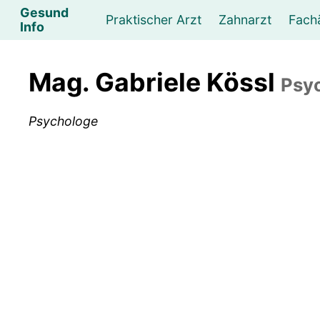
Gesund
Praktischer Arzt
Zahnarzt
Fach
Info
Augenarzt
Psychotherapeut
Lebens- und Sozialberatung
Hautarzt
Psychologe
Frauenarzt
Ernähr
K
Mag. Gabriele Kössl
Psyc
Lungenarzt
Physikalische Medizin & Therapie
Sportwissenschaftliche Beratung
Urologe
Neurologe
M
Psychologe