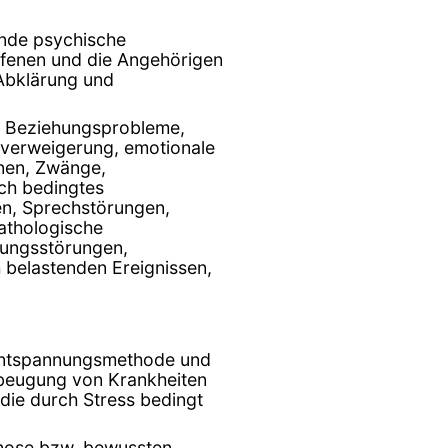
ende psychische
ffenen und die Angehörigen
 Abklärung und
d Beziehungsprobleme,
sverweigerung, emotionale
nen, Zwänge,
ch bedingtes
n, Sprechstörungen,
athologische
klungsstörungen,
belastenden Ereignissen,
 Entspannungsmethode und
rbeugung von Krankheiten
die durch Stress bedingt
pnose bzw. bewussten