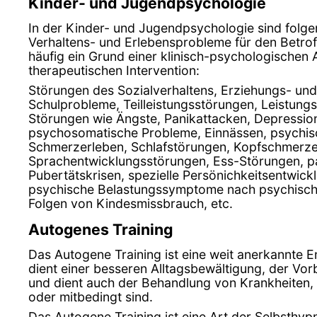
Kinder- und Jugendpsychologie
In der Kinder- und Jugendpsychologie sind folg
Verhaltens- und Erlebensprobleme für den Betro
häufig ein Grund einer klinisch-psychologischen
therapeutischen Intervention:
Störungen des Sozialverhaltens, Erziehungs- un
Schulprobleme, Teilleistungsstörungen, Leistung
Störungen wie Ängste, Panikattacken, Depressio
psychosomatische Probleme, Einnässen, psychis
Schmerzerleben, Schlafstörungen, Kopfschmerze
Sprachentwicklungsstörungen, Ess-Störungen, p
Pubertätskrisen, spezielle Persönichkeitsentwic
psychische Belastungssymptome nach psychisch 
Folgen von Kindesmissbrauch, etc.
Autogenes Training
Das Autogene Training ist eine weit anerkannte
dient einer besseren Alltagsbewältigung, der Vo
und dient auch der Behandlung von Krankheiten, 
oder mitbedingt sind.
Das Autogene Training ist eine Art der Selbsthy