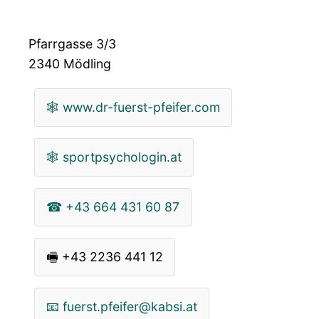
Pfarrgasse 3/3
2340
Mödling
🕸
www.dr-fuerst-pfeifer.com
🕸
sportpsychologin.at
☎
+43 664 431 60 87
🖷
+43 2236 441 12
📧
fuerst.pfeifer@kabsi.at