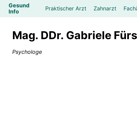
Gesund
Praktischer Arzt
Zahnarzt
Fach
Info
Augenarzt
Psychotherapeut
Lebens- und Sozialberatung
Hautarzt
Psychologe
Frauenarzt
Ernähr
K
Mag. DDr. Gabriele Fürs
Lungenarzt
Physikalische Medizin & Therapie
Sportwissenschaftliche Beratung
Urologe
Neurologe
M
Psychologe