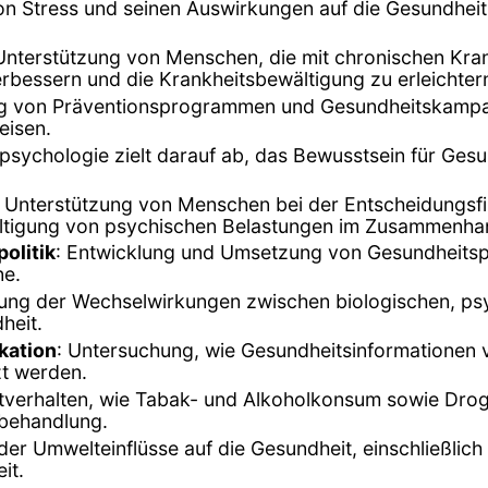
on Stress und seinen Auswirkungen auf die Gesundheit
 Unterstützung von Menschen, die mit chronischen Kra
erbessern und die Krankheitsbewältigung zu erleichter
ng von Präventionsprogrammen und Gesundheitskampa
eisen.
spsychologie zielt darauf ab, das Bewusstsein für Ges
: Unterstützung von Menschen bei der Entscheidungsf
ltigung von psychischen Belastungen im Zusammenha
olitik
: Entwicklung und Umsetzung von Gesundheitspol
ne.
gung der Wechselwirkungen zwischen biologischen, ps
heit.
kation
: Untersuchung, wie Gesundheitsinformationen v
t werden.
tverhalten, wie Tabak- und Alkoholkonsum sowie Dro
-behandlung.
der Umwelteinflüsse auf die Gesundheit, einschließl
it.