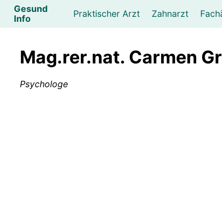
Gesund
Praktischer Arzt
Zahnarzt
Fach
Info
Augenarzt
Psychotherapeut
Lebens- und Sozialberatung
Hautarzt
Psychologe
Frauenarzt
Ernähr
K
Mag.rer.nat. Carmen Gr
Lungenarzt
Physikalische Medizin & Therapie
Sportwissenschaftliche Beratung
Urologe
Neurologe
M
Psychologe