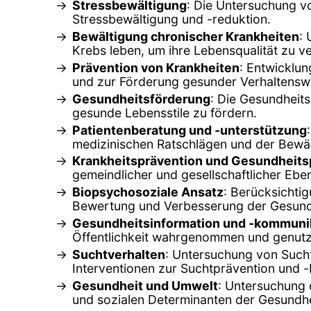
Stressbewältigung
: Die Untersuchung v
Stressbewältigung und -reduktion.
Bewältigung chronischer Krankheiten
:
Krebs leben, um ihre Lebensqualität zu v
Prävention von Krankheiten
: Entwicklu
und zur Förderung gesunder Verhaltensw
Gesundheitsförderung
: Die Gesundheit
gesunde Lebensstile zu fördern.
Patientenberatung und -unterstützung
medizinischen Ratschlägen und der Bewä
Krankheitsprävention und Gesundheitsp
gemeindlicher und gesellschaftlicher Ebe
Biopsychosoziale Ansatz
: Berücksichti
Bewertung und Verbesserung der Gesund
Gesundheitsinformation und -kommuni
Öffentlichkeit wahrgenommen und genutz
Suchtverhalten
: Untersuchung von Such
Interventionen zur Suchtprävention und 
Gesundheit und Umwelt
: Untersuchung 
und sozialen Determinanten der Gesundhe