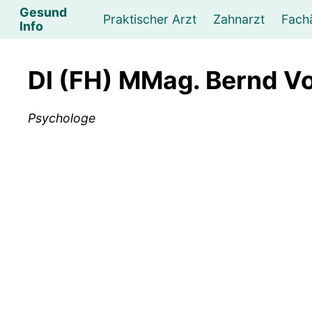
Gesund
Praktischer Arzt
Zahnarzt
Fach
Info
Augenarzt
Psychotherapeut
Lebens- und Sozialberatung
Hautarzt
Psychologe
Frauenarzt
Ernähr
K
DI (FH) MMag. Bernd V
Lungenarzt
Physikalische Medizin & Therapie
Sportwissenschaftliche Beratung
Urologe
Neurologe
M
Psychologe