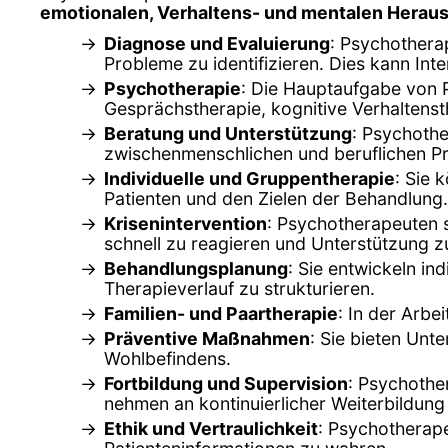
emotionalen, Verhaltens- und mentalen Herau
Diagnose und Evaluierung
: Psychothera
Probleme zu identifizieren. Dies kann In
Psychotherapie
: Die Hauptaufgabe von 
Gesprächstherapie, kognitive Verhaltenst
Beratung und Unterstützung
: Psychothe
zwischenmenschlichen und beruflichen P
Individuelle und Gruppentherapie
: Sie 
Patienten und den Zielen der Behandlung.
Krisenintervention
: Psychotherapeuten s
schnell zu reagieren und Unterstützung zu
Behandlungsplanung
: Sie entwickeln in
Therapieverlauf zu strukturieren.
Familien- und Paartherapie
: In der Arbe
Präventive Maßnahmen
: Sie bieten Un
Wohlbefindens.
Fortbildung und Supervision
: Psychothe
nehmen an kontinuierlicher Weiterbildung 
Ethik und Vertraulichkeit
: Psychotherape