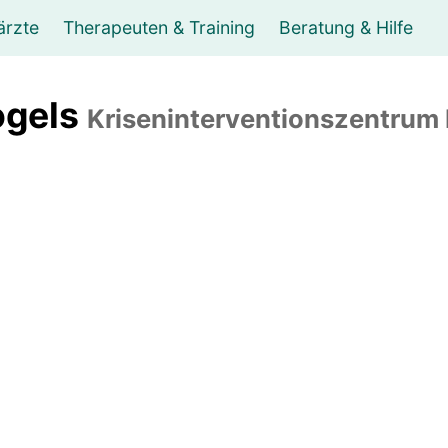
ärzte
Therapeuten & Training
Beratung & Hilfe
ungsberater
unsttherapie Musiktherapie
Orthopäde
Supervision
Internist
Logopäde
Chirurg
Mediation
Hals-, N
Ergoth
Leben
ogels
Kriseninterventionszentrum 
asseur, Massage
Psychiater
Fitness
Wellness- & Sport-Tr