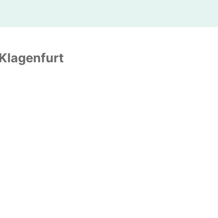
asen- und Ohren-Arzt
erapeut
sraum-Consulting
Physiotherapeut
Kinderarzt
Klagenfurt
aining