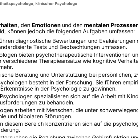
heitspsychologe, klinischer Psychologe
rhalten
, den
Emotionen
und den
mentalen Prozesse
feld, können jedoch die folgenden Aufgaben umfassen:
führen diagnostische Bewertungen und Evaluierungen
 standardisierte Tests und Beobachtungen umfassen.
ologen bieten psychotherapeutische Interventionen 
verschiedene Therapieansätze wie kognitive Verhalte
 mehr.
ische Beratung und Unterstützung bei persönlichen, 
Psychologen besteht in der Forschung. Sie führen empi
Erkenntnisse in der Psychologie zu gewinnen.
e Psychologen spezialisieren sich auf die Arbeit mit K
usforderungen zu behandeln.
ologen arbeiten mit Menschen, die unter schwerwiegen
ie und bipolaren Störungen.
in diesem Bereich konzentrieren sich auf die psycholo
rderung.
tersuchen die Beziehung zwischen Gehirnfunktion und 