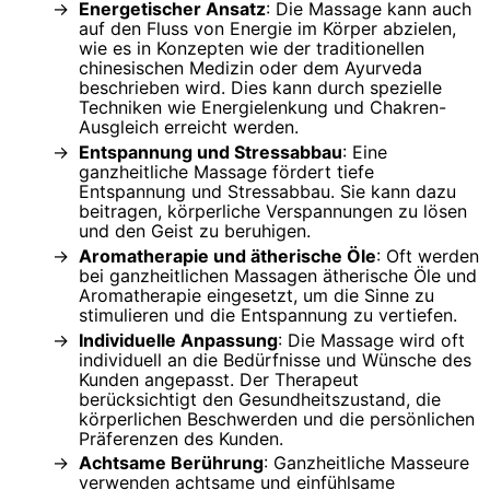
Energetischer Ansatz
: Die Massage kann auch
auf den Fluss von Energie im Körper abzielen,
wie es in Konzepten wie der traditionellen
chinesischen Medizin oder dem Ayurveda
beschrieben wird. Dies kann durch spezielle
Techniken wie Energielenkung und Chakren-
Ausgleich erreicht werden.
Entspannung und Stressabbau
: Eine
ganzheitliche Massage fördert tiefe
Entspannung und Stressabbau. Sie kann dazu
beitragen, körperliche Verspannungen zu lösen
und den Geist zu beruhigen.
Aromatherapie und ätherische Öle
: Oft werden
bei ganzheitlichen Massagen ätherische Öle und
Aromatherapie eingesetzt, um die Sinne zu
stimulieren und die Entspannung zu vertiefen.
Individuelle Anpassung
: Die Massage wird oft
individuell an die Bedürfnisse und Wünsche des
Kunden angepasst. Der Therapeut
berücksichtigt den Gesundheitszustand, die
körperlichen Beschwerden und die persönlichen
Präferenzen des Kunden.
Achtsame Berührung
: Ganzheitliche Masseure
verwenden achtsame und einfühlsame