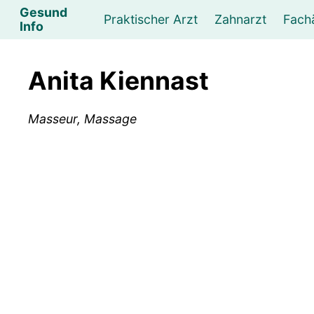
Gesund
Praktischer Arzt
Zahnarzt
Fach
Info
Augenarzt
Psychotherapeut
Lebens- und Sozialberatung
Hautarzt
Psychologe
Frauenarzt
Ernähr
K
Anita Kiennast
Lungenarzt
Physikalische Medizin & Therapie
Sportwissenschaftliche Beratung
Urologe
Neurologe
M
Masseur, Massage