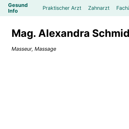
Gesund
Praktischer Arzt
Zahnarzt
Fach
Info
Augenarzt
Psychotherapeut
Lebens- und Sozialberatung
Hautarzt
Psychologe
Frauenarzt
Ernähr
K
Mag. Alexandra Schmid
Lungenarzt
Physikalische Medizin & Therapie
Sportwissenschaftliche Beratung
Urologe
Neurologe
M
Masseur, Massage