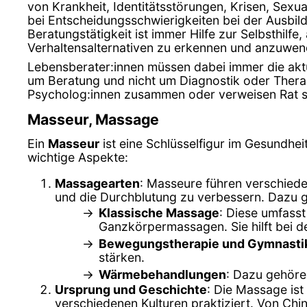
von Krankheit, Identitätsstörungen, Krisen, Sex
bei Entscheidungsschwierigkeiten bei der Ausbil
Beratungstätigkeit ist immer Hilfe zur Selbsthilfe
Verhaltensalternativen zu erkennen und anzuwen
Lebensberater:innen müssen dabei immer die aktuel
um Beratung und nicht um Diagnostik oder Therapi
Psycholog:innen zusammen oder verweisen Rat s
Masseur, Massage
Ein
Masseur
ist eine Schlüsselfigur im Gesundhei
wichtige Aspekte:
Massagearten
: Masseure führen verschied
und die Durchblutung zu verbessern. Dazu 
Klassische Massage
: Diese umfass
Ganzkörpermassagen. Sie hilft bei 
Bewegungstherapie und Gymnasti
stärken.
Wärmebehandlungen
: Dazu gehör
Ursprung und Geschichte
: Die Massage ist
verschiedenen Kulturen praktiziert. Von Chi