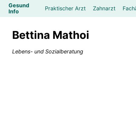
Gesund
Praktischer Arzt
Zahnarzt
Fach
Info
Augenarzt
Psychotherapeut
Lebens- und Sozialberatung
Hautarzt
Psychologe
Frauenarzt
Ernähr
K
Bettina Mathoi
Lungenarzt
Physikalische Medizin & Therapie
Sportwissenschaftliche Beratung
Urologe
Neurologe
M
Lebens- und Sozialberatung