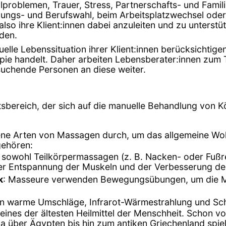
ualproblemen, Trauer, Stress, Partnerschafts- und Fa
dungs- und Berufswahl, beim Arbeitsplatzwechsel oder 
, also ihre Klient:innen dabei anzuleiten und zu unters
den.
le Lebenssituation ihrer Klient:innen berücksichtigen.
e handelt. Daher arbeiten Lebensberater:innen zum Tei
uchende Personen an diese weiter.
tsbereich, der sich auf die manuelle Behandlung von Kö
ene Arten von Massagen durch, um das allgemeine Woh
gehören:
t sowohl Teilkörpermassagen (z. B. Nacken- oder Fuß
der Entspannung der Muskeln und der Verbesserung de
k
: Masseure verwenden Bewegungsübungen, um die Mob
en warme Umschläge, Infrarot-Wärmestrahlung und S
 eines der ältesten Heilmittel der Menschheit. Schon 
na über Ägypten bis hin zum antiken Griechenland spiel