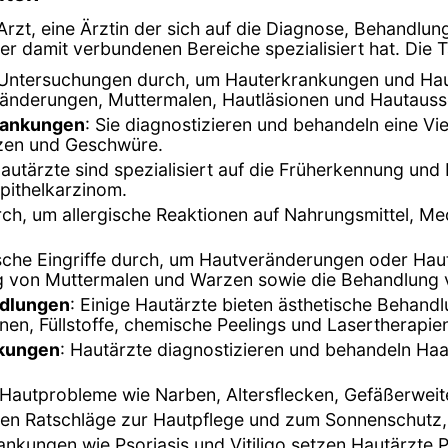
 Arzt, eine Ärztin der sich auf die Diagnose, Behandl
r damit verbundenen Bereiche spezialisiert hat. Die T
n Untersuchungen durch, um Hauterkrankungen und Hau
ränderungen, Muttermalen, Hautläsionen und Hautauss
rankungen
: Sie diagnostizieren und behandeln eine V
rzen und Geschwüre.
Hautärzte sind spezialisiert auf die Früherkennung und
pithelkarzinom.
durch, um allergische Reaktionen auf Nahrungsmittel, 
ische Eingriffe durch, um Hautveränderungen oder Ha
ung von Muttermalen und Warzen sowie die Behandlung
ndlungen
: Einige Hautärzte bieten ästhetische Behand
en, Füllstoffe, chemische Peelings und Lasertherapie
nkungen
: Hautärzte diagnostizieren und behandeln Ha
 Hautprobleme wie Narben, Altersflecken, Gefäßerwei
eten Ratschläge zur Hautpflege und zum Sonnenschutz,
nkungen wie Psoriasis und Vitiligo setzen Hautärzte P