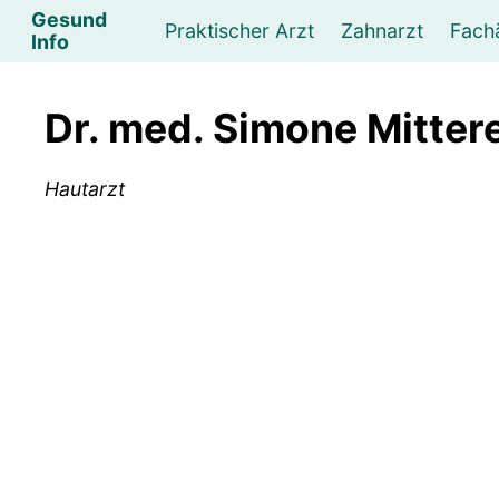
Gesund
Praktischer Arzt
Zahnarzt
Fach
Info
Augenarzt
Psychotherapeut
Lebens- und Sozialberatung
Hautarzt
Psychologe
Frauenarzt
Ernähr
K
Dr. med. Simone Mitter
Lungenarzt
Physikalische Medizin & Therapie
Sportwissenschaftliche Beratung
Urologe
Neurologe
M
Hautarzt