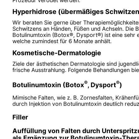
Prozedur verödet werden.
Hyperhidrose (übermäßiges Schwitzen
Wir beraten Sie gerne über Therapiemöglichkeit
Schwitzens an Händen, Füßen und Achseln. Die B
Botulinumtoxin (Botox®, Dysport®) ist eine sehr 
welche zumindest für 6 Monate anhält.
Kosmetische-Dermatologie
Ziele der ästhetischen Dermatologie sind jugend
frische Ausstrahlung. Folgende Behandlungen bie
®
®
Botulinumtoxin (Botox
, Dysport
)
Mimische Falten, wie z. B. Zornesfalten, Krähenf
durch Injektion von Botulinumtoxin deutlich redu
Filler
Auffüllung von Falten durch Unterspritzu
als Ergänzung zur Botulinumtoxin-Thera