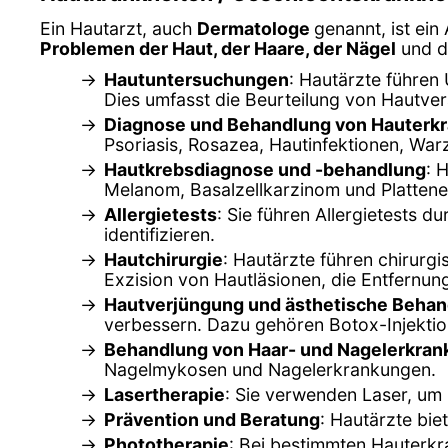
Ein Hautarzt, auch
Dermatologe
genannt, ist ein
Problemen der Haut, der Haare, der Nägel
und de
Hautuntersuchungen
: Hautärzte führe
Dies umfasst die Beurteilung von Hautve
Diagnose und Behandlung von Hauterk
Psoriasis, Rosazea, Hautinfektionen, Wa
Hautkrebsdiagnose und -behandlung
: 
Melanom, Basalzellkarzinom und Plattene
Allergietests
: Sie führen Allergietests 
identifizieren.
Hautchirurgie
: Hautärzte führen chirurg
Exzision von Hautläsionen, die Entfern
Hautverjüngung und ästhetische Beha
verbessern. Dazu gehören Botox-Injektion
Behandlung von Haar- und Nagelerkra
Nagelmykosen und Nagelerkrankungen.
Lasertherapie
: Sie verwenden Laser, um
Prävention und Beratung
: Hautärzte bi
Phototherapie
: Bei bestimmten Hauterkra