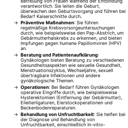
Betreuung von Frauen während der Entbindung
verantwortlich. Sie leiten die Geburt,
überwachen den Geburtsvorgang und führen bei
Bedarf Kaiserschnitte durch.
Präventive Maßnahmen
: Sie führen
regelmäßige Krebsvorsorgeuntersuchungen
durch, wie beispielsweise den Pap-Abstrich, um
Gebärmutterhalskrebs zu erkennen, und bieten
Impfungen gegen humane Papillomviren (HPV)
an.
Beratung und Patientenaufklärung
:
Gynäkologen bieten Beratung zu verschiedenen
Gesundheitsaspekten wie sexuelle Gesundheit,
Menstruationszyklus, Wechseljahre, sexuell
übertragbare Infektionen und andere
gynäkologische Themen.
Operationen
: Bei Bedarf führen Gynäkologen
operative Eingriffe durch, wie beispielsweise
Hysterektomien (Entfernung der Gebärmutter),
Eileiterligaturen, Eierstockoperationen und
Beckenbodenreparaturen.
Behandlung von Unfruchtbarkeit
: Sie helfen bei
der Diagnose und Behandlung von
Unfruchtbarkeit, einschließlich In-vitro-