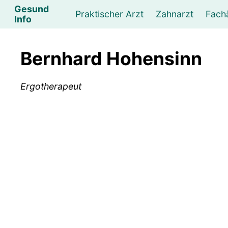
Gesund
Praktischer Arzt
Zahnarzt
Fach
Info
Augenarzt
Psychotherapeut
Lebens- und Sozialberatung
Hautarzt
Psychologe
Frauenarzt
Ernähr
K
Bernhard Hohensinn
Lungenarzt
Physikalische Medizin & Therapie
Sportwissenschaftliche Beratung
Urologe
Neurologe
M
Ergotherapeut