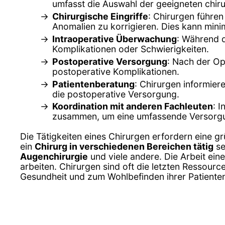
umfasst die Auswahl der geeigneten chir
Chirurgische Eingriffe
: Chirurgen führe
Anomalien zu korrigieren. Dies kann minim
Intraoperative Überwachung
: Während d
Komplikationen oder Schwierigkeiten.
Postoperative Versorgung
: Nach der O
postoperative Komplikationen.
Patientenberatung
: Chirurgen informier
die postoperative Versorgung.
Koordination mit anderen Fachleuten
: 
zusammen, um eine umfassende Versorgun
Die Tätigkeiten eines Chirurgen erfordern eine g
ein
Chirurg in verschiedenen Bereichen tätig
se
Augenchirurgie
und viele andere. Die Arbeit ein
arbeiten. Chirurgen sind oft die letzten Ressour
Gesundheit und zum Wohlbefinden ihrer Patiente