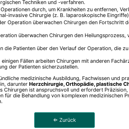
urgischen Techniken und -verfahren.
n Operationen durch, um Krankheiten zu entfernen, Ve
al-invasive Chirurgie (z. B. laparoskopische Eingriffe
er Operation überwachen Chirurgen den Fortschritt d
peration überwachen Chirurgen den Heilungsprozess, 
en die Patienten über den Verlauf der Operation, die 
In einigen Fällen arbeiten Chirurgen mit anderen Fachä
g der Patienten sicherzustellen.
ründliche medizinische Ausbildung, Fachwissen und pr
in, darunter
Herzchirurgie, Orthopädie, plastische Ch
es Chirurgen ist anspruchsvoll und erfordert Präzision,
cen für die Behandlung von komplexen medizinischen Pr
n.
⇐ Zurück