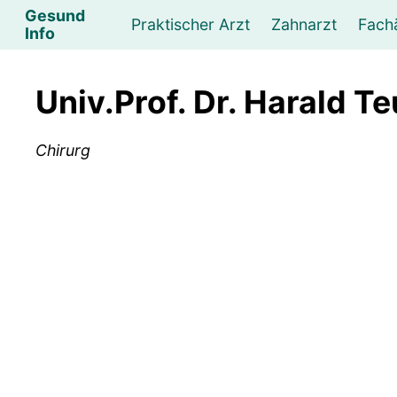
Gesund
Praktischer Arzt
Zahnarzt
Fach
Info
Augenarzt
Psychotherapeut
Lebens- und Sozialberatung
Hautarzt
Psychologe
Frauenarzt
Ernähr
K
Univ.Prof. Dr. Harald T
Lungenarzt
Physikalische Medizin & Therapie
Sportwissenschaftliche Beratung
Urologe
Neurologe
M
Chirurg