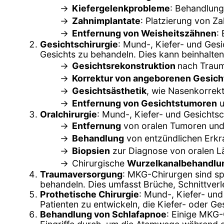
Kiefergelenkprobleme
: Behandlun
Zahnimplantate
: Platzierung von Z
Entfernung von Weisheitszähnen
:
Gesichtschirurgie
: Mund-, Kiefer- und Gesi
Gesichts zu behandeln. Dies kann beinhalten
Gesichtsrekonstruktion
nach Traum
Korrektur von angeborenen Gesic
Gesichtsästhetik
, wie Nasenkorrekt
Entfernung von Gesichtstumoren
u
Oralchirurgie
: Mund-, Kiefer- und Gesichtsc
Entfernung
von oralen Tumoren und
Behandlung
von entzündlichen Erkr
Biopsien
zur Diagnose von oralen L
Chirurgische
Wurzelkanalbehandlu
Traumaversorgung
: MKG-Chirurgen sind sp
behandeln. Dies umfasst Brüche, Schnittver
Prothetische Chirurgie
: Mund-, Kiefer- un
Patienten zu entwickeln, die Kiefer- oder Ge
Behandlung von Schlafapnoe
: Einige MKG-