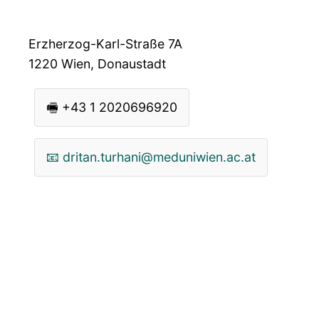
Erzherzog-Karl-Straße 7A
1220
Wien, Donaustadt
🖷
+43 1 2020696920
📧
dritan.turhani@meduniwien.ac.at