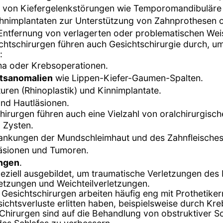
g von Kiefergelenkstörungen wie Temporomandibuläre
ahnimplantaten zur Unterstützung von Zahnprothesen o
 Entfernung von verlagerten oder problematischen Wei
chtschirurgen führen auch Gesichtschirurgie durch, u
:
a oder Krebsoperationen.
htsanomalien
wie Lippen-Kiefer-Gaumen-Spalten.
uren (Rhinoplastik) und Kinnimplantate.
nd Hautläsionen.
hirurgen führen auch eine Vielzahl von oralchirurgisch
 Zysten.
ankungen der Mundschleimhaut und des Zahnfleisches
äsionen und Tumoren.
ngen
.
eziell ausgebildet, um traumatische Verletzungen des
letzungen und Weichteilverletzungen.
d Gesichtschirurgen arbeiten häufig eng mit Prothetik
sichtsverluste erlitten haben, beispielsweise durch Kre
Chirurgen sind auf die Behandlung von obstruktiver Sc