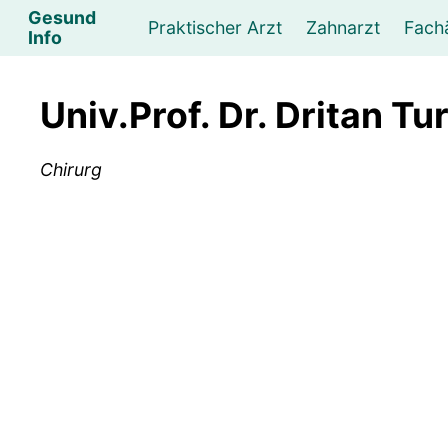
Gesund
Praktischer Arzt
Zahnarzt
Fach
Info
Augenarzt
Psychotherapeut
Lebens- und Sozialberatung
Hautarzt
Psychologe
Frauenarzt
Ernähr
K
Univ.Prof. Dr. Dritan Tu
Lungenarzt
Physikalische Medizin & Therapie
Sportwissenschaftliche Beratung
Urologe
Neurologe
M
Chirurg