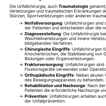
Die Unfallchirurgie, auch
Traumatologie
genannt,
Verletzungen und traumatischen Erkrankungen d
Stürzen, Sportverletzungen oder anderen traumat
Notfallversorgung
: Unfallchirurgen sind
der Patienten und entscheiden über die
Diagnosestellung
: Die Unfallchirurgie 
Weichteilverletzungen und innere Verlet
bildgebenden Verfahren.
Chirurgische Eingriffe
: Unfallchirurgen 
Knochenbrüchen, die Stabilisierung von 
Blutungen oder Organverletzungen.
Frakturversorgung
: Unfallchirurgen sin
Fixationsgeräte verwenden oder Operatio
Orthopädische Eingriffe
: Neben akuten 
des Bewegungsapparates zu behandeln. D
Rehabilitation und Nachsorge
: Nach der
Patienten die erforderliche Nachsorge un
Prävention
: Unfallchirurgen arbeiten au
der Unfallprävention.