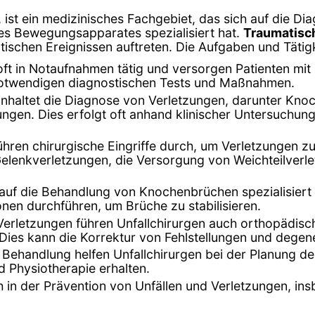
 ist ein medizinisches Fachgebiet, das sich auf die D
es Bewegungsapparates spezialisiert hat.
Traumatisc
ischen Ereignissen auftreten. Die Aufgaben und Tätigk
 oft in Notaufnahmen tätig und versorgen Patienten mi
 notwendigen diagnostischen Tests und Maßnahmen.
beinhaltet die Diagnose von Verletzungen, darunter Kn
zungen. Dies erfolgt oft anhand klinischer Untersuch
führen chirurgische Eingriffe durch, um Verletzungen 
Gelenkverletzungen, die Versorgung von Weichteilverl
d auf die Behandlung von Knochenbrüchen spezialisie
nen durchführen, um Brüche zu stabilisieren.
Verletzungen führen Unfallchirurgen auch orthopädisc
ies kann die Korrektur von Fehlstellungen und degen
 Behandlung helfen Unfallchirurgen bei der Planung der 
d Physiotherapie erhalten.
ch in der Prävention von Unfällen und Verletzungen, in