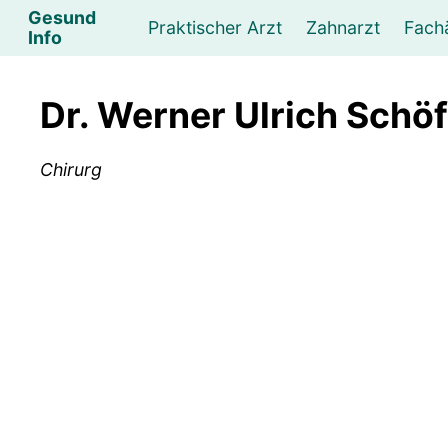
Gesund
Praktischer Arzt
Zahnarzt
Fach
Info
Augenarzt
Psychotherapeut
Lebens- und Sozialberatung
Hautarzt
Psychologe
Frauenarzt
Ernähr
K
Dr. Werner Ulrich Schö
Lungenarzt
Physikalische Medizin & Therapie
Sportwissenschaftliche Beratung
Urologe
Neurologe
M
Chirurg