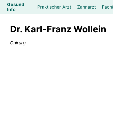
Gesund
Praktischer Arzt
Zahnarzt
Fach
Info
Augenarzt
Psychotherapeut
Lebens- und Sozialberatung
Hautarzt
Psychologe
Frauenarzt
Ernähr
K
Dr. Karl-Franz Wollein
Lungenarzt
Physikalische Medizin & Therapie
Sportwissenschaftliche Beratung
Urologe
Neurologe
M
Chirurg