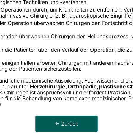
urgischen Techniken und -verfahren.
n Operationen durch, um Krankheiten zu entfernen, Ve
al-invasive Chirurgie (z. B. laparoskopische Eingriffe
er Operation überwachen Chirurgen den Fortschritt d
peration überwachen Chirurgen den Heilungsprozess, 
en die Patienten über den Verlauf der Operation, die 
In einigen Fällen arbeiten Chirurgen mit anderen Fachä
g der Patienten sicherzustellen.
ründliche medizinische Ausbildung, Fachwissen und pr
in, darunter
Herzchirurgie, Orthopädie, plastische Ch
es Chirurgen ist anspruchsvoll und erfordert Präzision,
cen für die Behandlung von komplexen medizinischen Pr
n.
⇐ Zurück