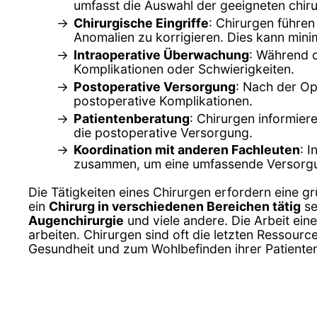
umfasst die Auswahl der geeigneten chir
Chirurgische Eingriffe
: Chirurgen führe
Anomalien zu korrigieren. Dies kann minim
Intraoperative Überwachung
: Während d
Komplikationen oder Schwierigkeiten.
Postoperative Versorgung
: Nach der O
postoperative Komplikationen.
Patientenberatung
: Chirurgen informier
die postoperative Versorgung.
Koordination mit anderen Fachleuten
: 
zusammen, um eine umfassende Versorgun
Die Tätigkeiten eines Chirurgen erfordern eine g
ein
Chirurg in verschiedenen Bereichen tätig
se
Augenchirurgie
und viele andere. Die Arbeit ein
arbeiten. Chirurgen sind oft die letzten Ressour
Gesundheit und zum Wohlbefinden ihrer Patiente