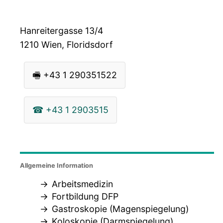
Hanreitergasse 13/4
1210
Wien, Floridsdorf
🖷
+43 1 290351522
☎
+43 1 2903515
Allgemeine Information
Arbeitsmedizin
Fortbildung DFP
Gastroskopie (Magenspiegelung)
Koloskopie (Darmspiegelung)