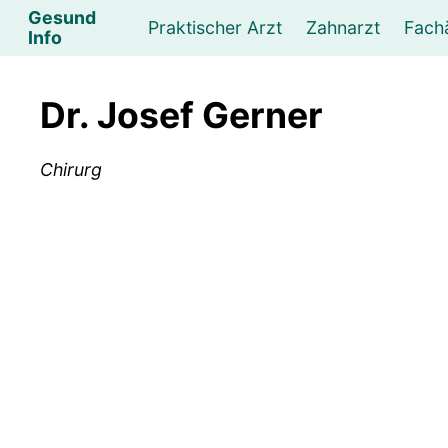
Gesund
Praktischer Arzt
Zahnarzt
Fach
Info
Augenarzt
Psychotherapeut
Lebens- und Sozialberatung
Hautarzt
Psychologe
Frauenarzt
Ernähr
K
Dr. Josef Gerner
Lungenarzt
Physikalische Medizin & Therapie
Sportwissenschaftliche Beratung
Urologe
Neurologe
M
Chirurg