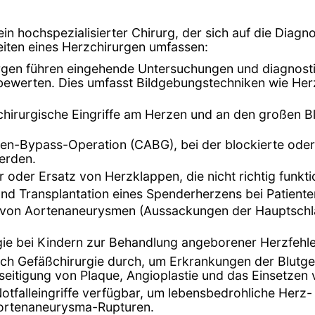
 ein hochspezialisierter Chirurg, der sich auf die Dia
keiten eines Herzchirurgen umfassen:
rgen führen eingehende Untersuchungen und diagnost
ewerten. Dies umfasst Bildgebungstechniken wie Herz
chirurgische Eingriffe am Herzen und an den großen Blu
rien-Bypass-Operation (CABG), bei der blockierte od
erden.
r oder Ersatz von Herzklappen, die nicht richtig funkti
und Transplantation eines Spenderherzens bei Patien
 von Aortenaneurysmen (Aussackungen der Hauptschla
gie bei Kindern zur Behandlung angeborener Herzfehle
uch Gefäßchirurgie durch, um Erkrankungen der Blutg
eseitigung von Plaque, Angioplastie und das Einsetzen
 Notfalleingriffe verfügbar, um lebensbedrohliche Her
Aortenaneurysma-Rupturen.