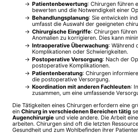
Patientenbewertung
: Chirurgen führen
bewerten und die Notwendigkeit einer Op
Behandlungsplanung
: Sie entwickeln in
umfasst die Auswahl der geeigneten chir
Chirurgische Eingriffe
: Chirurgen führe
Anomalien zu korrigieren. Dies kann minim
Intraoperative Überwachung
: Während d
Komplikationen oder Schwierigkeiten.
Postoperative Versorgung
: Nach der O
postoperative Komplikationen.
Patientenberatung
: Chirurgen informier
die postoperative Versorgung.
Koordination mit anderen Fachleuten
: 
zusammen, um eine umfassende Versorgun
Die Tätigkeiten eines Chirurgen erfordern eine g
ein
Chirurg in verschiedenen Bereichen tätig
se
Augenchirurgie
und viele andere. Die Arbeit ein
arbeiten. Chirurgen sind oft die letzten Ressour
Gesundheit und zum Wohlbefinden ihrer Patiente