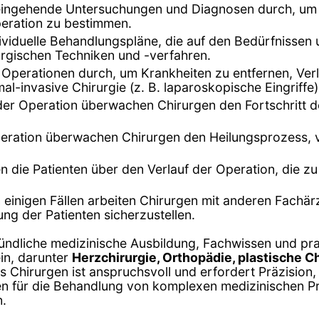
 eingehende Untersuchungen und Diagnosen durch, um 
eration zu bestimmen.
dividuelle Behandlungspläne, die auf den Bedürfnissen
urgischen Techniken und -verfahren.
n Operationen durch, um Krankheiten zu entfernen, Ve
al-invasive Chirurgie (z. B. laparoskopische Eingriffe
er Operation überwachen Chirurgen den Fortschritt d
peration überwachen Chirurgen den Heilungsprozess, 
en die Patienten über den Verlauf der Operation, die 
In einigen Fällen arbeiten Chirurgen mit anderen Fachä
g der Patienten sicherzustellen.
ründliche medizinische Ausbildung, Fachwissen und pr
in, darunter
Herzchirurgie, Orthopädie, plastische Ch
es Chirurgen ist anspruchsvoll und erfordert Präzision,
cen für die Behandlung von komplexen medizinischen Pr
n.