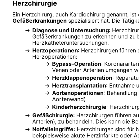
Herzchirurgie
Ein Herzchirurg, auch Kardiochirurg genannt, ist
Gefäßerkrankungen
spezialisiert hat. Die Tätig
Diagnose und Untersuchung
: Herzchiru
Gefäßerkrankungen zu erkennen und zu b
Herzkatheteruntersuchungen.
Herzoperationen
: Herzchirurgen führen 
Herzoperationen:
Bypass-Operation
: Koronararte
Venen oder Arterien umgangen w
Herzklappenoperation
: Reparatu
Herztransplantation
: Entnahme 
Aortenoperationen
: Behandlung
Aortenwand)
Kinderherzchirurgie
: Herzchirur
Gefäßchirurgie
: Herzchirurgen führen a
Arterien), zu behandeln. Dies kann die B
Notfalleingriffe
: Herzchirurgen sind für
beispielsweise akute Herzinfarkte oder 