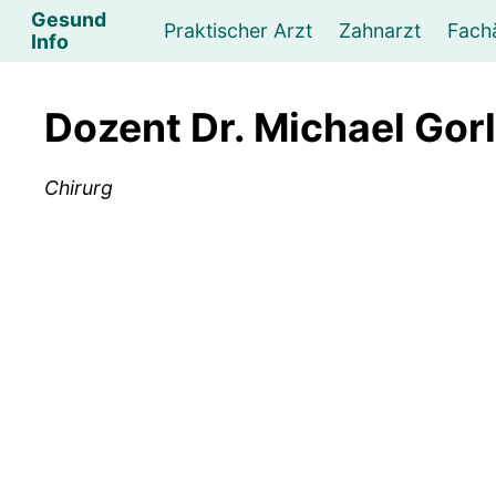
Gesund
Praktischer Arzt
Zahnarzt
Fach
Info
Augenarzt
Psychotherapeut
Lebens- und Sozialberatung
Hautarzt
Psychologe
Frauenarzt
Ernähr
K
Dozent Dr. Michael Gorl
Lungenarzt
Physikalische Medizin & Therapie
Sportwissenschaftliche Beratung
Urologe
Neurologe
M
Chirurg